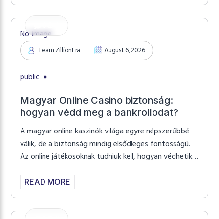
artikel verkent waarom iDEAL de beste keuze is bij de
beste legale goksites nederland in 2026, en hoe het
0
0
de algehele […]
No Image
Team ZillionEra
August 6, 2026
public
Magyar Online Casino biztonság:
hogyan védd meg a bankrollodat?
A magyar online kaszinók világa egyre népszerűbbé
válik, de a biztonság mindig elsődleges fontosságú.
Az online játékosoknak tudniuk kell, hogyan védhetik
meg bankrolljukat és személyes adataikat, miközben
élvezik a különböző játékokat, mint például az online
READ MORE
magyar casino lehetőségeit. Ebben a cikkben
részletes információkat nyújtunk arról, hogy milyen
0
0