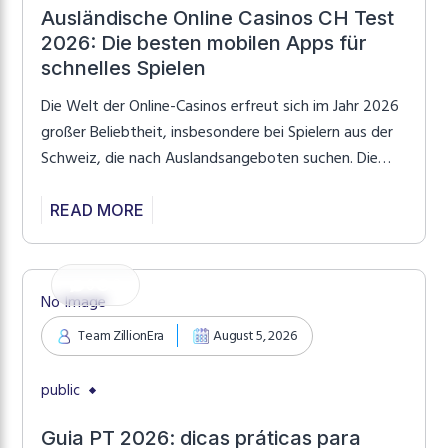
Ausländische Online Casinos CH Test
2026: Die besten mobilen Apps für
schnelles Spielen
Die Welt der Online-Casinos erfreut sich im Jahr 2026
großer Beliebtheit, insbesondere bei Spielern aus der
Schweiz, die nach Auslandsangeboten suchen. Die
richtige Wahl eines Online-Casinos kann entscheidend
für das Spielerlebnis und die Sicherheit sein. In diesem
READ MORE
Artikel werden wir die besten ausländischen Online-
Casinos für Schweizer Spieler untersuchen, die auch
0
2
ausländische online casino und schnelles […]
No Image
Team ZillionEra
August 5, 2026
public
Guia PT 2026: dicas práticas para