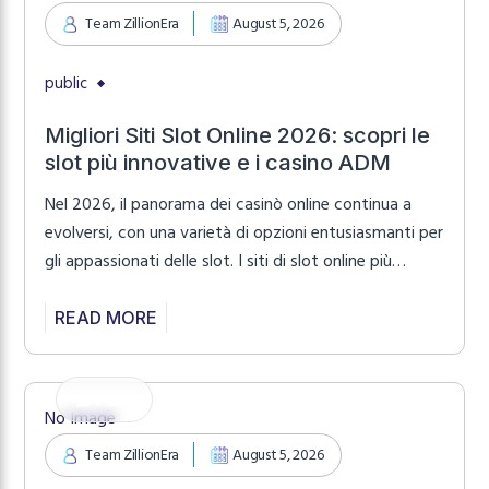
Team ZillionEra
August 5, 2026
public
Migliori Siti Slot Online 2026: scopri le
slot più innovative e i casino ADM
Nel 2026, il panorama dei casinò online continua a
evolversi, con una varietà di opzioni entusiasmanti per
gli appassionati delle slot. I siti di slot online più
innovativi offrono esperienze di gioco uniche,
un’ampia selezione di siti slot online sicuri moderne e
READ MORE
vantaggi esclusivi per i nuovi giocatori. È importante
conoscere i casinò con licenza […]
0
2
No Image
Team ZillionEra
August 5, 2026