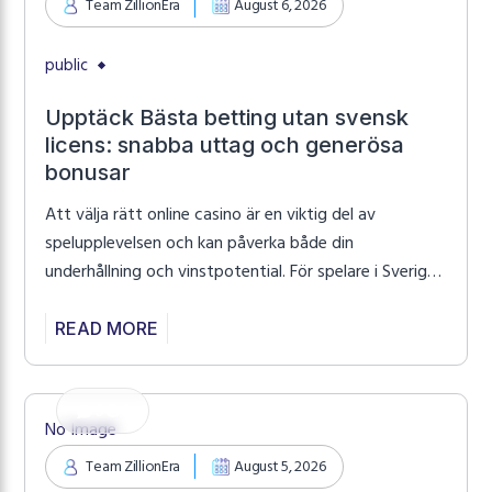
Team ZillionEra
August 6, 2026
public
Upptäck Bästa betting utan svensk
licens: snabba uttag och generösa
bonusar
Att välja rätt online casino är en viktig del av
spelupplevelsen och kan påverka både din
underhållning och vinstpotential. För spelare i Sverige
som söker spänning utan de begränsningar som en
svensk licens kan medföra, erbjuder utländska
READ MORE
bettingföretag oändliga möjligheter, inklusive betting
sidor utan svensk licens , som ger tillgång till unika
0
1
förmåner och spelalternativ. […]
No Image
Team ZillionEra
August 5, 2026