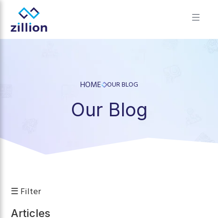
✕
Zillion builds beautiful, fast websites that grow businesses.
We offer web design, app development, and UI/UX—
results-focused solutions for brands.
HOME
OUR BLOG
Our Blog
☰ Filter
Articles