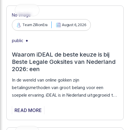
0
1
No Image
Team ZillionEra
August 6, 2026
public
Waarom iDEAL de beste keuze is bij
Beste Legale Goksites van Nederland
2026: een
In de wereld van online gokken zijn
betalingsmethoden van groot belang voor een
soepele ervaring. iDEAL is in Nederland uitgegroeid tot
de favoriete keuze voor veel spelers dankzij de
snelheid, veiligheid en gebruiksvriendelijkheid. Dit
READ MORE
artikel verkent waarom iDEAL de beste keuze is bij de
beste legale goksites nederland in 2026, en hoe het