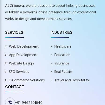
At Zillionera, we are passionate about helping businesses
establish a powerful online presence through exceptional
website design and development services.
SERVICES
INDUSTRIES
Web Development
Healthcare
App Development
Education
Website Design
Insurance
SEO Services
Real Estate
E-Commerce Solutions
Travel and Hospitality
CONTACT
+91-9462701640